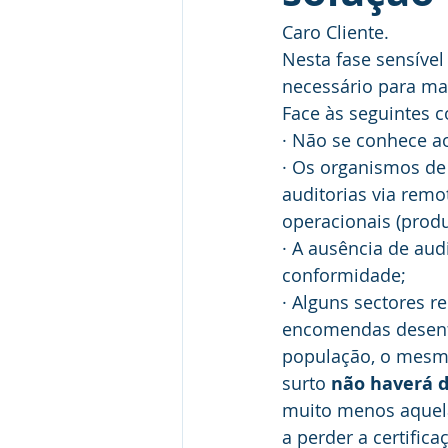
Caro Cliente.
Nesta fase sensíve
necessário para ma
Face às seguintes c
· Não se conhece ao
· Os organismos de 
auditorias via rem
operacionais (produç
· A ausência de aud
conformidade;
· Alguns sectores r
encomendas desenfr
população, o mesmo
surto 
não haverá d
muito menos aquelas
a perder a certific