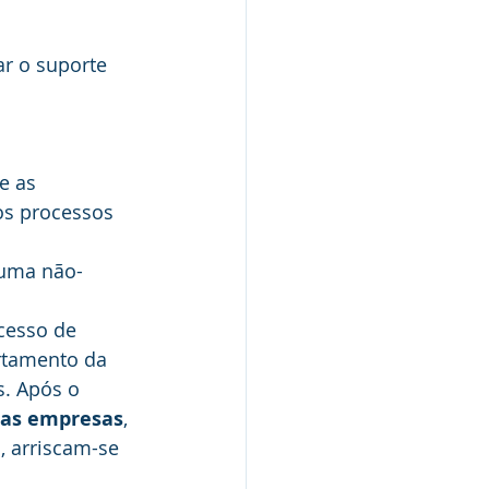
r o suporte 
e as 
os processos 
 uma não-
cesso de 
rtamento da 
. Após o 
s as empresas
, 
, arriscam-se 