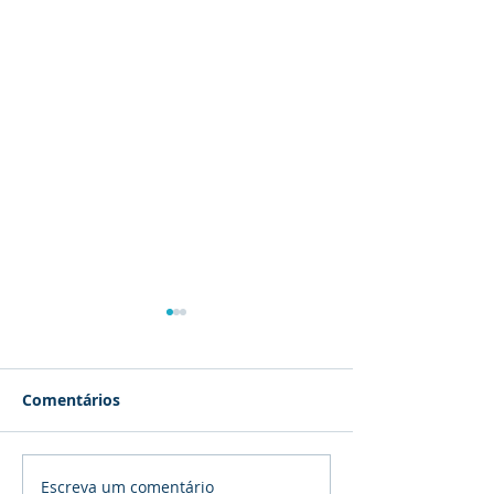
Comentários
Escreva um comentário
QUE NORMA DE
União Europeia