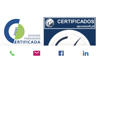
©
2010-2024
por QSCONSULT
política de privacidad
Resolución de conflictos y quejas