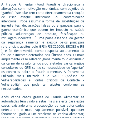
A Fraude Alimentar (Food Fraud) é direcionada a
alterações com motivação económica, com objetivo de
“ganho”. Este pilar tem como direcionamento a redução
de risco ataque intencional ou contaminação
intencional. Pode assumir a forma de substituição de
ingredientes, declarações falsas ou enganosas para o
ganho económico que podem ter impacto na saúde
pública, adulteração de produto, falsificação ou
rotulagem incorreta. É uma parte essencial da gestão
da segurança alimentar é exigida pelos principais
referenciais aceites pelo GFSI (FSSC22000, BRC
GS e IFS
), e foi desenvolvida como resposta ao aumento da
fraude alimentar detetados nos últimos anos. O mais
amplamente caso relatado globalmente foi o escândalo
da carne de cavalo, tendo sido afetados vários órgãos
consultores do GFSI sentiu-se necessidade de “ape
rtar”
os controlos sobre a fraude alimentar. A ferramenta
utilizada mais utilizada é o VACCP (Análise de
Vulnerabilidades e Pontos Críticos de Controle –
Vulnerability) que pode ter ajustes conforme as
necessidades.
Após vários casos graves de Fraude Alimentar as
autoridades têm vindo a estar mais à alerta para estes
casos, existindo uma preocupação real das autoridades
detectarem o mais rapidamente possível, qualquer
fenómeno ligado a um problema na cadeia alimentar,