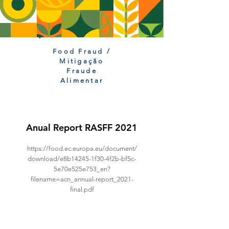
Food Fraud /
Mitigação
Fraude
Alimentar
Anual Report RASFF 2021
https://food.ec.europa.eu/document/
download/e8b14245-1f30-4f2b-bf5c-
5e70e525e753_en?
filename=acn_annual-report_2021-
final.pdf