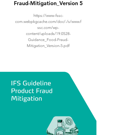
Fraud-Mitigation_Version 5
https://www-fssc-
com.webpkgcache.com/doc/-/s/www.f
ssc.com/wp-
content/uploads/19.0528-
Guidance_Food-Fraud-
Mitigation_Version-5.pdf