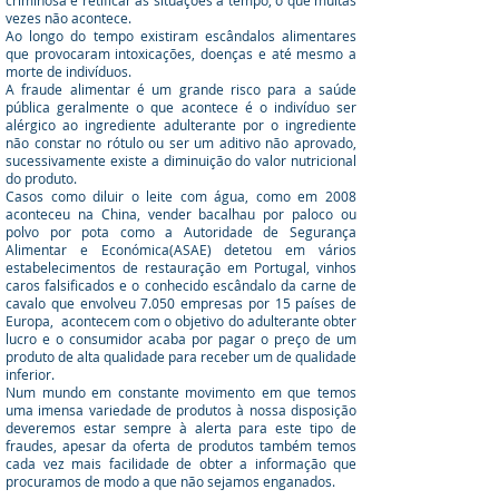
criminosa e retificar as situações a tempo, o que muitas
vezes não acontece.
Ao longo do tempo existiram escândalos alimentares
que provocaram intoxicações, doenças e até mesmo a
morte de indivíduos.
A fraude alimentar é um grande risco para a saúde
pública geralmente o que acontece é o indivíduo ser
alérgico ao ingrediente adulterante por o ingrediente
não constar no rótulo ou ser um aditivo não aprovado,
sucessivamente existe a diminuição do valor nutricional
do produto.
Casos como diluir o leite com água, como em 2008
aconteceu na China, vender bacalhau por paloco ou
polvo por pota como a Autoridade de Segurança
Alimentar e Económica(ASAE) detetou em vários
estabelecimentos de restauração em Portugal, vinhos
caros falsificados e o conhecido escândalo da carne de
cavalo que envolveu 7.050 empresas por 15 países de
Europa, acontecem com o objetivo do adulterante obter
lucro e o consumidor acaba por pagar o preço de um
produto de alta qualidade para receber um de qualidade
inferior.
Num mundo em constante movimento em que temos
uma imensa variedade de produtos à nossa disposição
deveremos estar sempre à alerta para este tipo de
fraudes, apesar da oferta de produtos também temos
cada vez mais facilidade de obter a informação que
procuramos de modo a que não sejamos enganados.