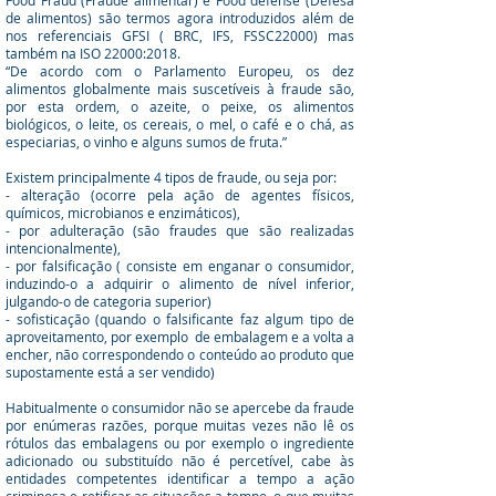
Food Fraud (Fraude alimentar) e Food defense (Defesa
de alimentos) são termos agora introduzidos além de
nos referenciais GFSI ( BRC, IFS, FSSC22000) mas
também na ISO 22000:2018.
“De acordo com o Parlamento Europeu, os dez
alimentos globalmente mais suscetíveis à fraude são,
por esta ordem, o azeite, o peixe, os alimentos
biológicos, o leite, os cereais, o mel, o café e o chá, as
especiarias, o vinho e alguns sumos de fruta.”
Existem principalmente 4 tipos de fraude, ou seja por:
-
alteração (ocorre pela ação de agentes físicos,
químicos, microbianos e enzimáticos),
-
por adulteração (são fraudes que são realizadas
intencionalmente),
-
por falsificação ( consiste em enganar o consumidor,
induzindo-o a adquirir o alimento de nível inferior,
julgando-o de categoria superior)
-
sofisticação (quando o falsificante faz algum tipo de
aproveitamento, por exemplo de embalagem e a volta a
encher, não correspondendo o conteúdo ao produto que
supostamente está a ser vendido)
Habitualmente o consumidor não se apercebe da fraude
por enúmeras razões, porque muitas vezes não lê os
rótulos das embalagens ou por exemplo o ingrediente
adicionado ou substituído não é percetível, cabe às
entidades competentes identificar a tempo a ação