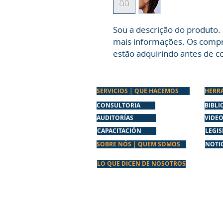
Sou a descrição do produto. 
mais informações. Os compr
estão adquirindo antes de c
SERVICIOS | QUE HACEMOS
HERR
CONSULTORIA
BIBLI
AUDITORÍAS
VIDE
CAPACITACIÓN
LEGI
SOBRE NÓS | QUEM SOMOS
NOTIC
LO QUE DICEN DE NOSOTROS
contacto@qsconsult.pt
964618417
(llamada a la red móvil nacional)
CONSULTA SGQS, LDA
ESCRITORIO:
Centro Cultural Dr. Afonso Rodrigues Pereira. Ru
SED: