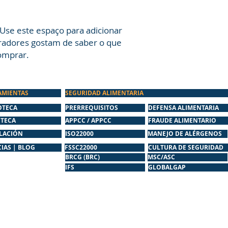
compras com segur
Use este espaço para adicionar 
adores gostam de saber o que 
omprar.
AMIENTAS
SEGURIDAD ALIMENTARIA
OTECA
PRERREQUISITOS
DEFENSA ALIMENTARIA
OTECA
APPCC / APPCC
FRAUDE ALIMENTARIO
SLACIÓN
ISO22000
MANEJO DE ALÉRGENOS
IAS | BLOG
FSSC22000
CULTURA DE SEGURIDAD
BRCG (BRC)
MSC/ASC
IFS
GLOBALGAP
a João Luís de Moura, nº 60 2530-157 Lourinhã