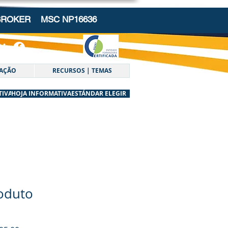
 BROKER
MSC NP16636
AÇÃO
RECURSOS | TEMAS
TIVA
HOJA INFORMATIVA
QUÉ ESTÁNDAR ELEGIR
oduto