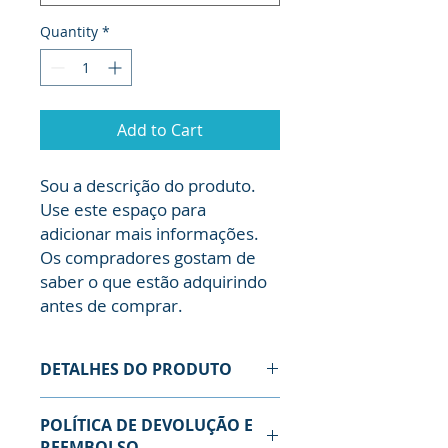
Quantity
*
Add to Cart
Sou a descrição do produto. 
Use este espaço para 
adicionar mais informações. 
Os compradores gostam de 
saber o que estão adquirindo 
antes de comprar.
DETALHES DO PRODUTO
Use este espaço para adicionar
POLÍTICA DE DEVOLUÇÃO E
mais detalhes sobre seu produto,
REEMBOLSO