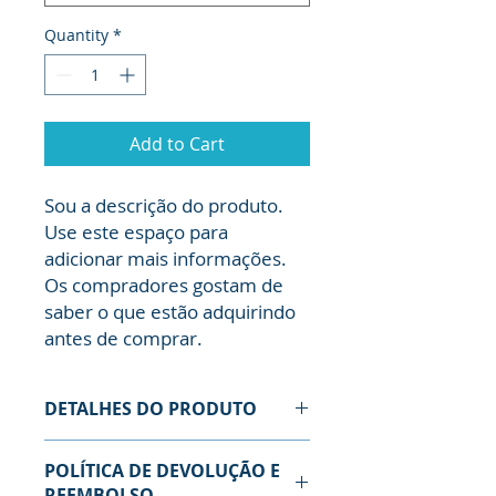
Quantity
*
Add to Cart
Sou a descrição do produto. 
Use este espaço para 
adicionar mais informações. 
Os compradores gostam de 
saber o que estão adquirindo 
antes de comprar.
DETALHES DO PRODUTO
Use este espaço para adicionar
POLÍTICA DE DEVOLUÇÃO E
mais detalhes sobre seu produto,
REEMBOLSO