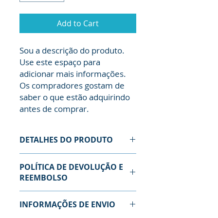
Add to Cart
Sou a descrição do produto. 
Use este espaço para 
adicionar mais informações. 
Os compradores gostam de 
saber o que estão adquirindo 
antes de comprar.
DETALHES DO PRODUTO
Use este espaço para adicionar
POLÍTICA DE DEVOLUÇÃO E
mais detalhes sobre seu produto,
REEMBOLSO
como tamanho, material, cuidados
especiais e instruções de limpeza.
Use este espaço para informar
Este também é um ótimo lugar
INFORMAÇÕES DE ENVIO
seus clientes sobre o que fazer
para escrever o que torna seu
caso estejam insatisfeitos com a