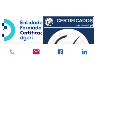
©
2010-2024
por QSCONSULT
Política de Privacidade
Resolução de Conflito e Reclamações