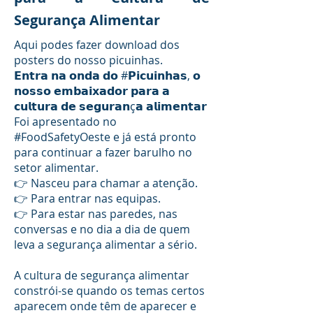
Segurança Alimentar
Aqui podes fazer download dos
posters do nosso picuinhas.
𝗘𝗻𝘁𝗿𝗮 𝗻𝗮 𝗼𝗻𝗱𝗮 𝗱𝗼 #𝗣𝗶𝗰𝘂𝗶𝗻𝗵𝗮𝘀, 𝗼
𝗻𝗼𝘀𝘀𝗼 𝗲𝗺𝗯𝗮𝗶𝘅𝗮𝗱𝗼𝗿 𝗽𝗮𝗿𝗮 𝗮
𝗰𝘂𝗹𝘁𝘂𝗿𝗮 𝗱𝗲 𝘀𝗲𝗴𝘂𝗿𝗮𝗻ç𝗮 𝗮𝗹𝗶𝗺𝗲𝗻𝘁𝗮𝗿
Foi apresentado no
#FoodSafetyOeste e já está pronto
para continuar a fazer barulho no
setor alimentar.
👉 Nasceu para chamar a atenção.
👉 Para entrar nas equipas.
👉 Para estar nas paredes, nas
conversas e no dia a dia de quem
leva a segurança alimentar a sério.
A cultura de segurança alimentar
constrói-se quando os temas certos
aparecem onde têm de aparecer e