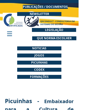
PUBLICAÇÕES / DOCUMENTOS
NEWSLETTER
QSCONSULT - CONSULTORIA EM
SISTEMAS DE GESTÃO
LEGISLAÇÃO
QUE NORMA ESCOLHER
NOTICIAS
JOGOS
PICUINHAS
CODEX
FORMAÇÕES
Picuinhas -
Embaixador
para a Cultura de