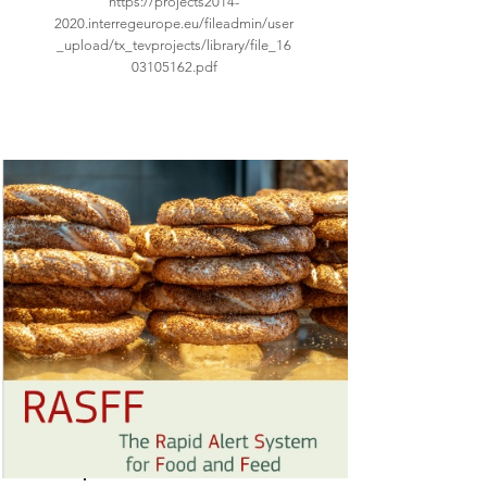
https://projects2014-
2020.interregeurope.eu/fileadmin/user
_upload/tx_tevprojects/library/file_16
03105162.pdf