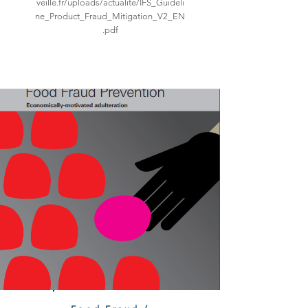
veille.fr/uploads/actualite/IFS_Guideli
ne_Product_Fraud_Mitigation_V2_EN
.pdf