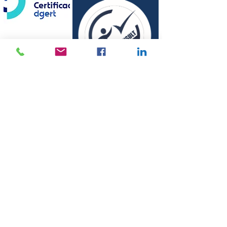
©
2010-2024
por QSCONSULT
Política de Privacidade
Resolução de Conflito e Reclamações