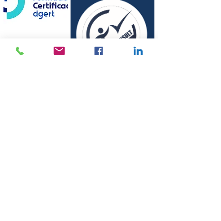
©
2010-2024
por QSCONSULT
Política de Privacidade
Resolução de Conflito e Reclamações