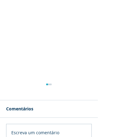
Comentários
Escreva um comentário
QUE NORMA DE
União Europeia