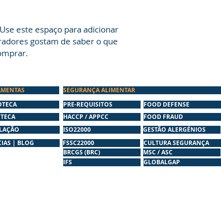
compras com segur
Use este espaço para adicionar 
adores gostam de saber o que 
omprar.
AMENTAS
SEGURANÇA ALIMENTAR
OTECA
PRE-REQUISITOS
FOOD DEFENSE
OTECA
HACCP / APPCC
FOOD FRAUD
SLAÇÃO
ISO22000
GESTÃO ALERGÉNIOS
IAS | BLOG
FSSC22000
CULTURA SEGURANÇA
BRCGS (BRC)
MSC / ASC
IFS
GLOBALGAP
a João Luís de Moura, nº 60 2530-157 Lourinhã