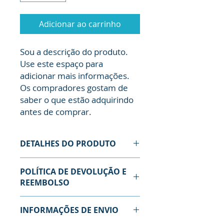
Adicionar ao carrinho
Sou a descrição do produto. 
Use este espaço para 
adicionar mais informações. 
Os compradores gostam de 
saber o que estão adquirindo 
antes de comprar.
DETALHES DO PRODUTO
Use este espaço para adicionar
POLÍTICA DE DEVOLUÇÃO E
mais detalhes sobre seu produto,
REEMBOLSO
como tamanho, material, cuidados
especiais e instruções de limpeza.
Use este espaço para informar
Este também é um ótimo lugar
INFORMAÇÕES DE ENVIO
seus clientes sobre o que fazer
para escrever o que torna seu
caso estejam insatisfeitos com a